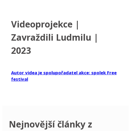
Videoprojekce |
Zavraždili Ludmilu |
2023
Autor videa je spolupořadatel akce: spolek Free
festival
Nejnovější články z