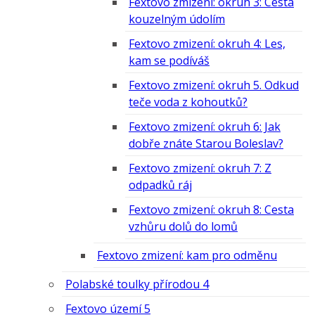
Fextovo zmizení: okruh 3: Cesta
kouzelným údolím
Fextovo zmizení: okruh 4: Les,
kam se podíváš
Fextovo zmizení: okruh 5. Odkud
teče voda z kohoutků?
Fextovo zmizení: okruh 6: Jak
dobře znáte Starou Boleslav?
Fextovo zmizení: okruh 7: Z
odpadků ráj
Fextovo zmizení: okruh 8: Cesta
vzhůru dolů do lomů
Fextovo zmizení: kam pro odměnu
Polabské toulky přírodou 4
Fextovo území 5