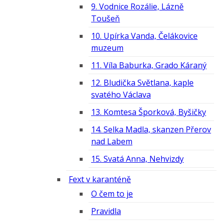
9. Vodnice Rozálie, Lázně
Toušeň
10. Upírka Vanda, Čelákovice
muzeum
11. Víla Baburka, Grado Káraný
12. Bludička Světlana, kaple
svatého Václava
13. Komtesa Šporková, Byšičky
14. Selka Madla, skanzen Přerov
nad Labem
15. Svatá Anna, Nehvizdy
Fext v karanténě
O čem to je
Pravidla