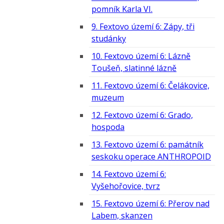
pomník Karla VI.
9. Fextovo území 6: Zápy, tři
studánky
10. Fextovo území 6: Lázně
Toušeň, slatinné lázně
11. Fextovo území 6: Čelákovice,
muzeum
12. Fextovo území 6: Grado,
hospoda
13. Fextovo území 6: památník
seskoku operace ANTHROPOID
14. Fextovo území 6:
Vyšehořovice, tvrz
15. Fextovo území 6: Přerov nad
Labem, skanzen