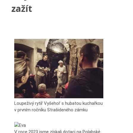
zažít
Loupeživý rytíř Vyšehoř s hubatou kuchařkou
v prvním ročníku Strašideného zámku
V roce 2023 jsme získali dotaci na Polabské