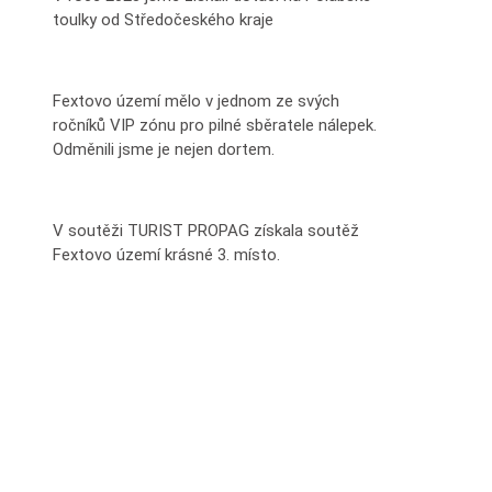
toulky od Středočeského kraje
Fextovo území mělo v jednom ze svých
ročníků VIP zónu pro pilné sběratele nálepek.
Odměnili jsme je nejen dortem.
V soutěži TURIST PROPAG získala soutěž
Fextovo území krásné 3. místo.
JSME NA