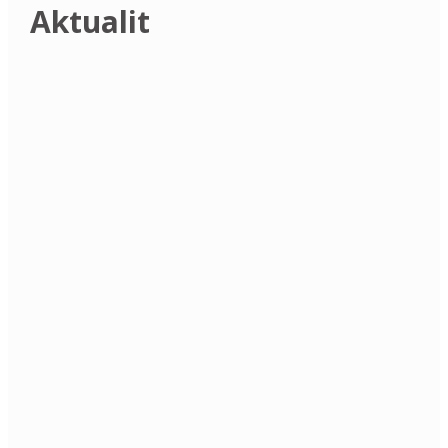
Aktualit
17. 7. 2026 Za rostlinami a brouky Polabí
9. 5. 2026 Živé dějiny Jenštejna
30. 5. 2026 Vítání ptačího zpěvu