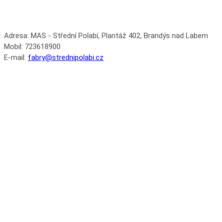
Adresa:
MAS - Střední Polabí, Plantáž 402, Brandýs nad Labem
Mobil:
723618900
E-mail:
fabry@strednipolabi.cz
NAŠE
DALŠÍ