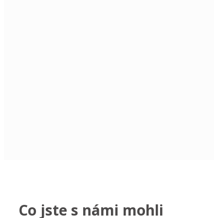
Strašidelný zámek 2025: den, kdy se
strašidla probudila
11. 10. Literární toulky
11.10. 2025 Literární toulky
Co jste s námi mohli