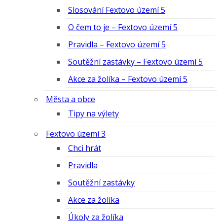
Slosování Fextovo území 5
O čem to je – Fextovo území 5
Pravidla – Fextovo území 5
Soutěžní zastávky – Fextovo území 5
Akce za žolíka – Fextovo území 5
Města a obce
Tipy na výlety
Fextovo území 3
Chci hrát
Pravidla
Soutěžní zastávky
Akce za žolíka
Úkoly za žolíka