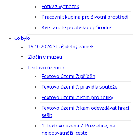
Fotky z vycházek
Pracovní skupina pro životní prostředí
Kvíz: Znáte polabskou přírodu?
Co bylo
19.10.2024 Strašidelný zámek
Zločin v muzeu
Fextovo území 7
Fextovo území 7: příběh
Fextovo území 7: pravidla soutěže
Fextovo území 7: kam pro žolíky
Fextovo územi 7: kam odevzdávat hrací
sešit
1. Fextovo území 7: Přezletice, na
nejposvátnější cestě