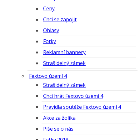
Ceny
Chci se zapojit
Ohlasy
Fotky
Reklamní bannery
Strašidelný zámek
Fextovo území 4
Strašidelný zámek
Chci hrát Fextovo území 4
Pravidla soutěže Fextovo území 4
Akce za žolíka
Píše se o nás
Fotky 2019