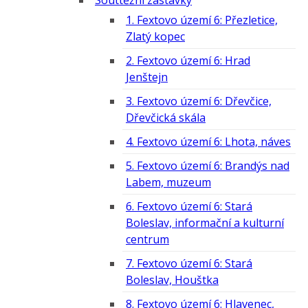
Souttěžní zastávky
1. Fextovo území 6: Přezletice,
Zlatý kopec
2. Fextovo území 6: Hrad
Jenštejn
3. Fextovo území 6: Dřevčice,
Dřevčická skála
4. Fextovo území 6: Lhota, náves
5. Fextovo území 6: Brandýs nad
Labem, muzeum
6. Fextovo území 6: Stará
Boleslav, informační a kulturní
centrum
7. Fextovo území 6: Stará
Boleslav, Houštka
8. Fextovo území 6: Hlavenec,