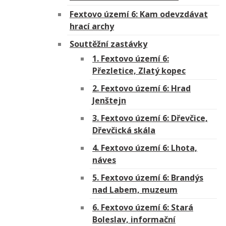
Fextovo území 6: Kam odevzdávat
hrací archy
Souttěžní zastávky
1. Fextovo území 6:
Přezletice, Zlatý kopec
2. Fextovo území 6: Hrad
Jenštejn
3. Fextovo území 6: Dřevčice,
Dřevčická skála
4. Fextovo území 6: Lhota,
náves
5. Fextovo území 6: Brandýs
nad Labem, muzeum
6. Fextovo území 6: Stará
Boleslav, informační