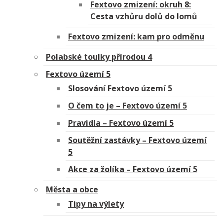
Fextovo zmizení: okruh 8:
Cesta vzhůru dolů do lomů
Fextovo zmizení: kam pro odměnu
Polabské toulky přírodou 4
Fextovo území 5
Slosování Fextovo území 5
O čem to je – Fextovo území 5
Pravidla – Fextovo území 5
Soutěžní zastávky – Fextovo území
5
Akce za žolíka – Fextovo území 5
Města a obce
Tipy na výlety