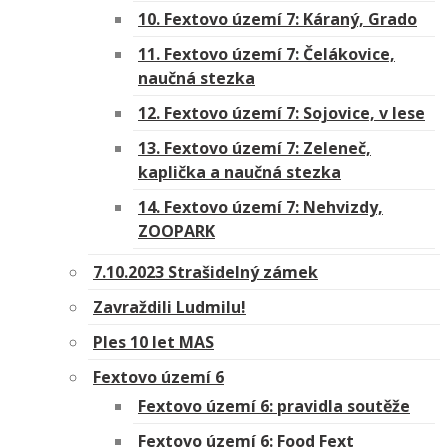
10. Fextovo území 7: Káraný, Grado
11. Fextovo území 7: Čelákovice,
naučná stezka
12. Fextovo území 7: Sojovice, v lese
13. Fextovo území 7: Zeleneč,
kaplička a naučná stezka
14. Fextovo území 7: Nehvizdy,
ZOOPARK
7.10.2023 Strašidelný zámek
Zavraždili Ludmilu!
Ples 10 let MAS
Fextovo území 6
Fextovo území 6: pravidla soutěže
Fextovo území 6: Food Fext