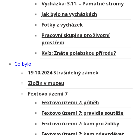
Vycházka: 3.11. – Památné stromy
Jak bylo na vycházkách
Fotky z vycházek
Pracovní skupina pro životní
prostředí
Kvíz: Znáte polabskou přírodu?
Co bylo
19.10.2024 Strašidelný zámek
Zločin v muzeu
Fextovo území 7
Fextovo území 7: příběh
Fextovo území 7: pravidla soutěže
Fextovo území 7: kam pro žolíky
Fextovo územi 7: kam odevzdávat