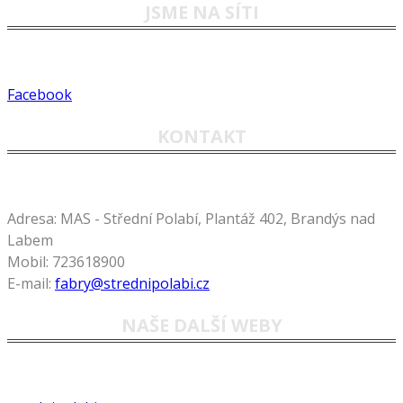
JSME NA SÍTI
Facebook
KONTAKT
Adresa:
MAS - Střední Polabí, Plantáž 402, Brandýs nad
Labem
Mobil:
723618900
E-mail:
fabry@strednipolabi.cz
NAŠE DALŠÍ WEBY