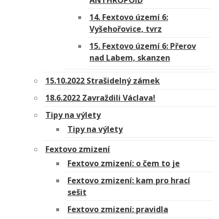
ANTHROPOID
14. Fextovo území 6:
Vyšehořovice, tvrz
15. Fextovo území 6: Přerov
nad Labem, skanzen
15.10.2022 Strašidelný zámek
18.6.2022 Zavraždili Václava!
Tipy na výlety
Tipy na výlety
Fextovo zmizení
Fextovo zmizení: o čem to je
Fextovo zmizení: kam pro hrací
sešit
Fextovo zmizení: pravidla