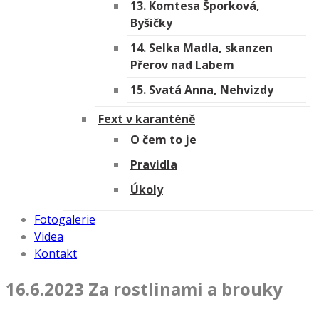
13. Komtesa Šporková,
Byšičky
14. Selka Madla, skanzen
Přerov nad Labem
15. Svatá Anna, Nehvizdy
Fext v karanténě
O čem to je
Pravidla
Úkoly
Fotogalerie
Videa
Kontakt
16.6.2023 Za rostlinami a brouky