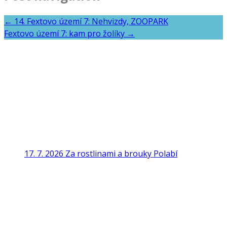
←
14. Fextovo území 7: Nehvizdy, ZOOPARK
Fextovo území 7: kam pro žolíky
→
17. 7. 2026 Za rostlinami a brouky Polabí