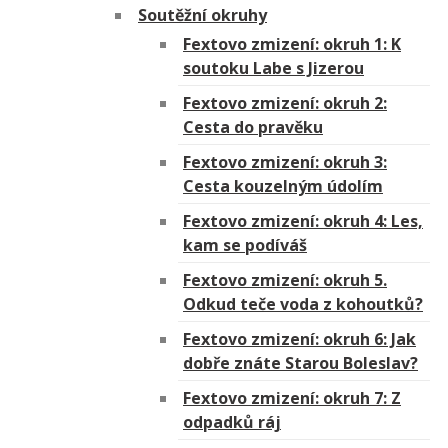
Soutěžní okruhy
Fextovo zmizení: okruh 1: K
soutoku Labe s Jizerou
Fextovo zmizení: okruh 2:
Cesta do pravěku
Fextovo zmizení: okruh 3:
Cesta kouzelným údolím
Fextovo zmizení: okruh 4: Les,
kam se podíváš
Fextovo zmizení: okruh 5.
Odkud teče voda z kohoutků?
Fextovo zmizení: okruh 6: Jak
dobře znáte Starou Boleslav?
Fextovo zmizení: okruh 7: Z
odpadků ráj