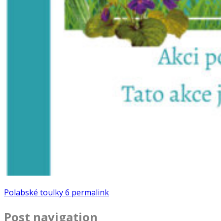
Polabské toulky 6
permalink
Post navigation