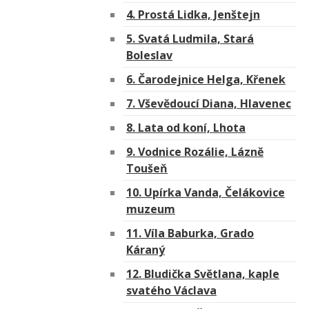
4. Prostá Lidka, Jenštejn
5. Svatá Ludmila, Stará
Boleslav
6. Čarodejnice Helga, Křenek
7. Vševědoucí Diana, Hlavenec
8. Lata od koní, Lhota
9. Vodnice Rozálie, Lázně
Toušeň
10. Upírka Vanda, Čelákovice
muzeum
11. Víla Baburka, Grado
Káraný
12. Bludička Světlana, kaple
svatého Václava