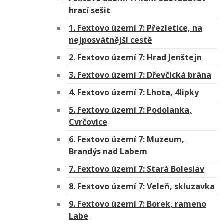
hrací sešit
1. Fextovo území 7: Přezletice, na
nejposvátnější cestě
2. Fextovo území 7: Hrad Jenštejn
3. Fextovo území 7: Dřevčická brána
4. Fextovo území 7: Lhota, 4lipky
5. Fextovo území 7: Podolanka,
Cvrčovice
6. Fextovo území 7: Muzeum,
Brandýs nad Labem
7. Fextovo území 7: Stará Boleslav
8. Fextovo území 7: Veleň, skluzavka
9. Fextovo území 7: Borek, rameno
Labe