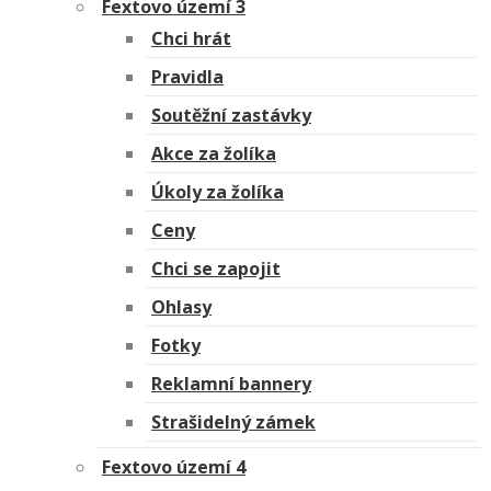
Fextovo území 3
Chci hrát
Pravidla
Soutěžní zastávky
Akce za žolíka
Úkoly za žolíka
Ceny
Chci se zapojit
Ohlasy
Fotky
Reklamní bannery
Strašidelný zámek
Fextovo území 4