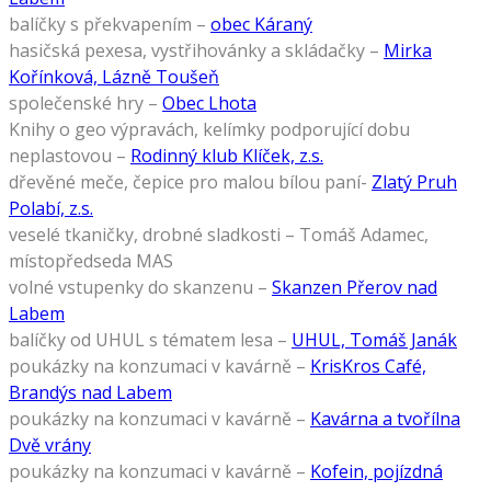
balíčky s překvapením –
obec Káraný
hasičská pexesa, vystřihovánky a skládačky –
Mirka
Kořínková, Lázně Toušeň
společenské hry –
Obec Lhota
Knihy o geo výpravách, kelímky podporující dobu
neplastovou –
Rodinný klub Klíček, z.s.
dřevěné meče, čepice pro malou bílou paní-
Zlatý Pruh
Polabí, z.s.
veselé tkaničky, drobné sladkosti – Tomáš Adamec,
místopředseda MAS
volné vstupenky do skanzenu –
Skanzen Přerov nad
Labem
balíčky od UHUL s tématem lesa –
UHUL, Tomáš Janák
poukázky na konzumaci v kavárně –
KrisKros Café,
Brandýs nad Labem
poukázky na konzumaci v kavárně –
Kavárna a tvořílna
Dvě vrány
poukázky na konzumaci v kavárně –
Kofein, pojízdná