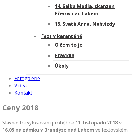
14. Selka Madla, skanzen
Přerov nad Labem
15. Svatá Anna, Nehvizdy
Fext v karanténě
O čem to je
Pravidla
Úkoly
Fotogalerie
Videa
Kontakt
Ceny 2018
Slavnostní vylosování proběhne
11. listopadu 2018 v
16.05 na zámku v Brandýse nad Labem
ve fextovském