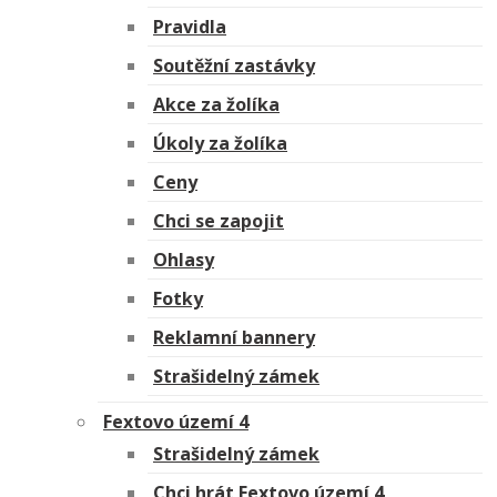
Pravidla
Soutěžní zastávky
Akce za žolíka
Úkoly za žolíka
Ceny
Chci se zapojit
Ohlasy
Fotky
Reklamní bannery
Strašidelný zámek
Fextovo území 4
Strašidelný zámek
Chci hrát Fextovo území 4