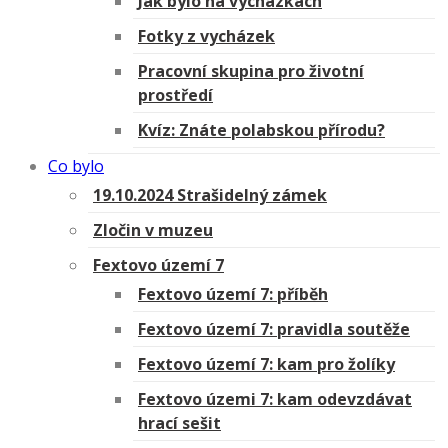
Jak bylo na vycházkách
Fotky z vycházek
Pracovní skupina pro životní
prostředí
Kvíz: Znáte polabskou přírodu?
Co bylo
19.10.2024 Strašidelný zámek
Zločin v muzeu
Fextovo území 7
Fextovo území 7: příběh
Fextovo území 7: pravidla soutěže
Fextovo území 7: kam pro žolíky
Fextovo územi 7: kam odevzdávat
hrací sešit