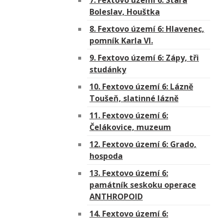
7. Fextovo území 6: Stará
Boleslav, Houštka
8. Fextovo území 6: Hlavenec,
pomník Karla VI.
9. Fextovo území 6: Zápy, tři
studánky
10. Fextovo území 6: Lázně
Toušeň, slatinné lázně
11. Fextovo území 6:
Čelákovice, muzeum
12. Fextovo území 6: Grado,
hospoda
13. Fextovo území 6:
památník seskoku operace
ANTHROPOID
14. Fextovo území 6: