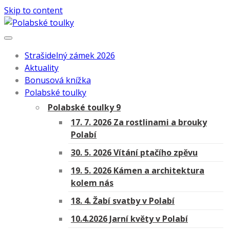
Skip to content
Strašidelný zámek 2026
Aktuality
Bonusová knížka
Polabské toulky
Polabské toulky 9
17. 7. 2026 Za rostlinami a brouky
Polabí
30. 5. 2026 Vítání ptačího zpěvu
19. 5. 2026 Kámen a architektura
kolem nás
18. 4. Žabí svatby v Polabí
10.4.2026 Jarní květy v Polabí