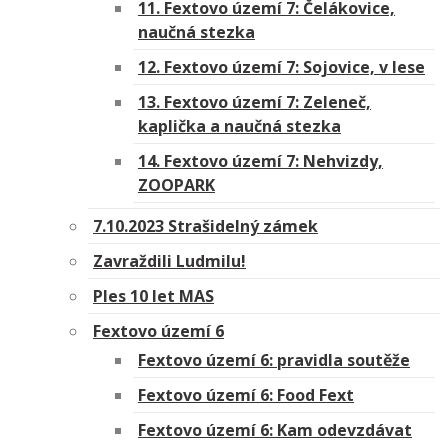
11. Fextovo území 7: Čelákovice,
naučná stezka
12. Fextovo území 7: Sojovice, v lese
13. Fextovo území 7: Zeleneč,
kaplička a naučná stezka
14. Fextovo území 7: Nehvizdy,
ZOOPARK
7.10.2023 Strašidelný zámek
Zavraždili Ludmilu!
Ples 10 let MAS
Fextovo území 6
Fextovo území 6: pravidla soutěže
Fextovo území 6: Food Fext
Fextovo území 6: Kam odevzdávat