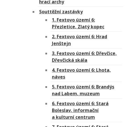
hrací archy
Souttěžní zastávky
1. Fextovo území 6:
Přezletice, Zlatý kopec
2. Fextovo území 6: Hrad
Jenštejn
3. Fextovo území 6: Dřevčice,
Dřevčická skála
4. Fextovo území 6: Lhota,
náves
5. Fextovo území 6: Brandýs
nad Labem, muzeum
6. Fextovo území 6: Stará
Boleslav, informační
a kulturní centrum