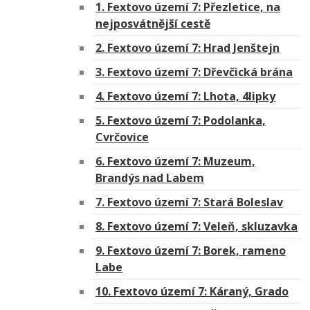
1. Fextovo území 7: Přezletice, na
nejposvátnější cestě
2. Fextovo území 7: Hrad Jenštejn
3. Fextovo území 7: Dřevčická brána
4. Fextovo území 7: Lhota, 4lipky
5. Fextovo území 7: Podolanka,
Cvrčovice
6. Fextovo území 7: Muzeum,
Brandýs nad Labem
7. Fextovo území 7: Stará Boleslav
8. Fextovo území 7: Veleň, skluzavka
9. Fextovo území 7: Borek, rameno
Labe
10. Fextovo území 7: Káraný, Grado