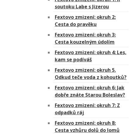
soutoku Labe s Jizerou
Fextovo zmizení: okruh 2:
Cesta do pravěku
Fextovo zmizení: okruh 3:
Cesta kouzelným údolím
Fextovo zmizení: okruh 4: Les,
kam se podíváš
Fextovo zmizení: okruh 5.
Odkud teče voda z kohoutků?
Fextovo zmizení: okruh 6: Jak
dobře znáte Starou Boleslav?
Fextovo zmizení: okruh 7: Z
odpadků ráj
Fextovo zmizení: okruh 8:
Cesta vzhůru dolů do lomů