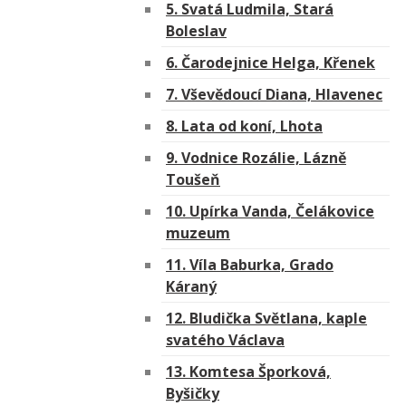
5. Svatá Ludmila, Stará
Boleslav
6. Čarodejnice Helga, Křenek
7. Vševědoucí Diana, Hlavenec
8. Lata od koní, Lhota
9. Vodnice Rozálie, Lázně
Toušeň
10. Upírka Vanda, Čelákovice
muzeum
11. Víla Baburka, Grado
Káraný
12. Bludička Světlana, kaple
svatého Václava
13. Komtesa Šporková,
Byšičky