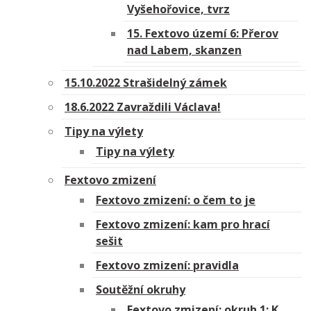
Vyšehořovice, tvrz
15. Fextovo území 6: Přerov
nad Labem, skanzen
15.10.2022 Strašidelný zámek
18.6.2022 Zavraždili Václava!
Tipy na výlety
Tipy na výlety
Fextovo zmizení
Fextovo zmizení: o čem to je
Fextovo zmizení: kam pro hrací
sešit
Fextovo zmizení: pravidla
Soutěžní okruhy
Fextovo zmizení: okruh 1: K