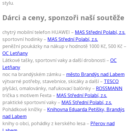
stylu.
Dárci a ceny, sponzoři naší soutěže
chytrý mobilní telefon HUAWEI –
MAS Střední Polabí, z.s.
sportovní hodinky –
MAS Střední Polabí, z.s.
peněžní poukázky na nákup v hodnotě 1000 Kč, 500 Kč –
OC Letňany
Látkové tašky, sportovní vaky a další drobnosti –
OC
Letňany
noc na brandýském zámku –
město Brandýs nad Labem
výtvarné potřeby, stavebnice, skicáky a další –
TESCO
plyšáci, omalovánky, nafukovací balónky –
ROSSMANN
trička s motivem Fexta –
MAS Střední Polabí, z.s.
praktické sportovní vaky –
MAS Střední Polabí, z.s.
Pohádkové knížky –
Knihovna Eduarda Petišky, Brandýs
nad Labem
knihy o obci, pohádky z kerského lesa –
Přerov nad
Labem