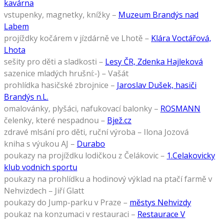
kavárna
vstupenky, magnetky, knížky –
Muzeum Brandýs nad
Labem
projíždky kočárem v jízdárně ve Lhotě –
Klára Voctářová,
Lhota
sešity pro děti a sladkosti –
Lesy ČR, Zdenka Hajleková
sazenice mladých hrušní:-) – Vašát
prohlídka hasičské zbrojnice –
Jaroslav Dušek, hasiči
Brandýs n.L.
omalovánky, plyšáci, nafukovací balonky –
ROSMANN
čelenky, které nespadnou –
Bjež.cz
zdravé mlsání pro děti, ruční výroba – Ilona Jozová
kniha s výukou AJ –
Durabo
poukazy na projíždku lodičkou z Čelákovic –
1.Celakovicky
klub vodnich sportu
poukazy na prohlídku a hodinový výklad na ptačí farmě v
Nehvizdech – Jiří Glatt
poukazy do Jump-parku v Praze –
městys Nehvizdy
poukaz na konzumaci v restauraci –
Restaurace V